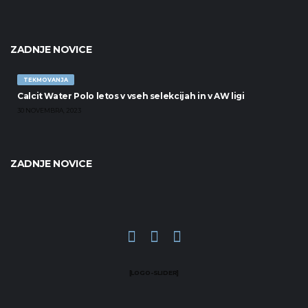
ZADNJE NOVICE
TEKMOVANJA
Calcit Water Polo letos v vseh selekcijah in v AW ligi
30 NOVEMBRA, 2023
ZADNJE NOVICE
[LOGO-SLIDER]