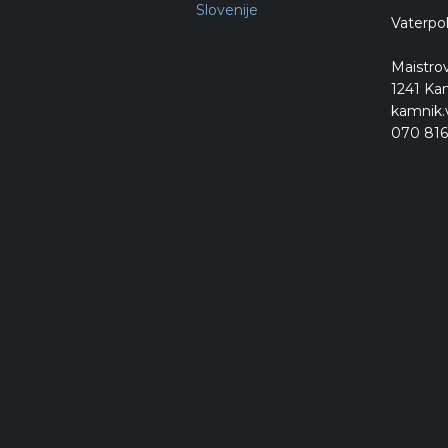
Vaterpo
Maistrov
1241 Ka
kamnik.
070 816