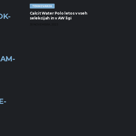
TEKMOVANJA
Calcit Water Polo letos v vseh
OK-
selekcijah in v AW ligi
30 NOVEMBRA, 2023
RAM-
E-