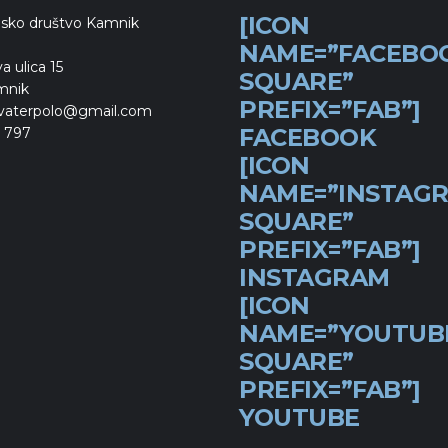
[ICON
lsko društvo Kamnik
NAME=”FACEBO
a ulica 15
SQUARE”
mnik
PREFIX=”FAB”]
vaterpolo@gmail.com
FACEBOOK
 797
[ICON
NAME=”INSTAG
SQUARE”
PREFIX=”FAB”]
INSTAGRAM
[ICON
NAME=”YOUTUB
SQUARE”
PREFIX=”FAB”]
YOUTUBE