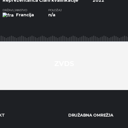
Reprezentanca Člani kvalifikacije
2022
DRŽAVLJANSTVO
POLOŽAJ
Francija
n/a
ZVDS
KT
DRUŽABNA OMREŽJA