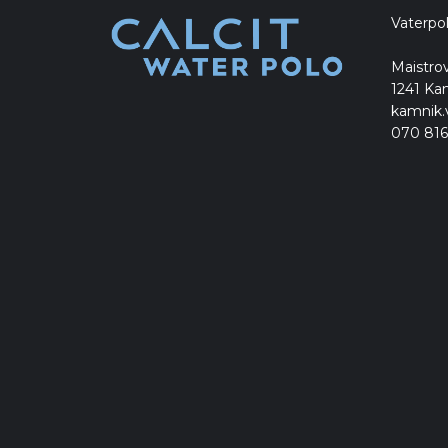
Vaterpo
Maistrov
1241 Ka
kamnik.
070 816