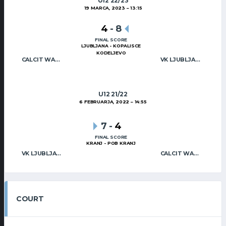
U12 22/23
19 MARCA, 2023
13:15
4
-
8
FINAL SCORE
LJUBLJANA - KOPALISCE
KODELJEVO
CALCIT WATER POLO
VK LJUBLJANA SLOVAN 2
U12 21/22
6 FEBRUARJA, 2022
14:55
7
-
4
FINAL SCORE
KRANJ - POB KRANJ
VK LJUBLJANA SLOVAN 2
CALCIT WATER POLO
COURT