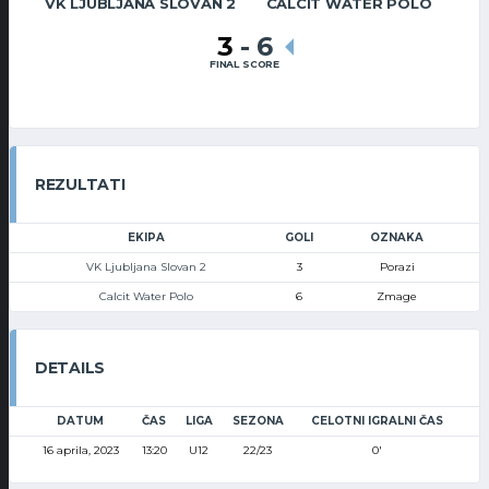
VK LJUBLJANA SLOVAN 2
CALCIT WATER POLO
3
-
6
FINAL SCORE
REZULTATI
EKIPA
GOLI
OZNAKA
VK Ljubljana Slovan 2
3
Porazi
Calcit Water Polo
6
Zmage
DETAILS
DATUM
ČAS
LIGA
SEZONA
CELOTNI IGRALNI ČAS
16 aprila, 2023
13:20
U12
22/23
0'