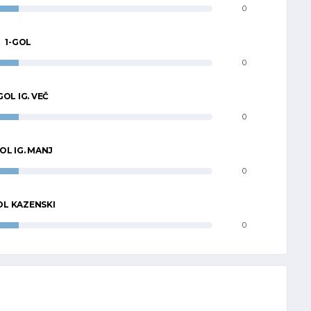
0
1-GOL
0
GOL IG. VEČ
0
OL IG. MANJ
0
OL KAZENSKI
0