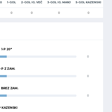
KI
1-GOL
2-GOL IG. VEČ
3-GOL IG. MANJ
5-GOL KAZENSKI
0
0
0
0
1-P 20"
0
-P Z ZAM.
0
P BREZ ZAM.
0
P KAZENSKI