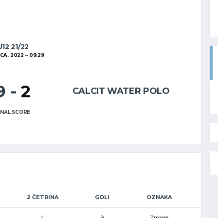
U12 21/22
CA, 2022
09:29
9
-
2
CALCIT WATER POLO
INAL SCORE
2 ČETRINA
GOLI
OZNAKA
4
9
Zmage