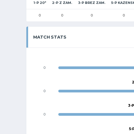
1-P 20"
2-P Z ZAM.
3-P BREZ ZAM.
5-P KAZENS
0
0
0
0
MATCH STATS
0
2
0
3-
0
5-