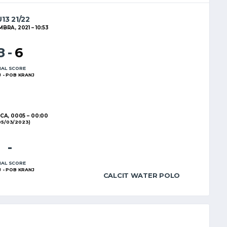
U13 21/22
MBRA, 2021
10:53
8
-
6
NAL SCORE
 - POB KRANJ
CA, 0005
00:00
05/03/2023)
-
NAL SCORE
 - POB KRANJ
CALCIT WATER POLO