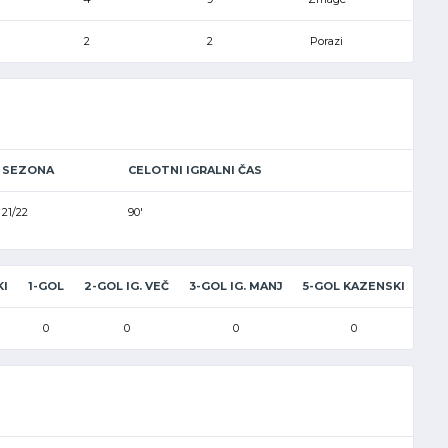
2
2
Porazi
SEZONA
CELOTNI IGRALNI ČAS
21/22
90'
KI
1-GOL
2-GOL IG. VEČ
3-GOL IG. MANJ
5-GOL KAZENSKI
0
0
0
0