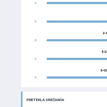
0
0
2-
0
3-G
0
5-G
0
PRETEKLA SREČANJA