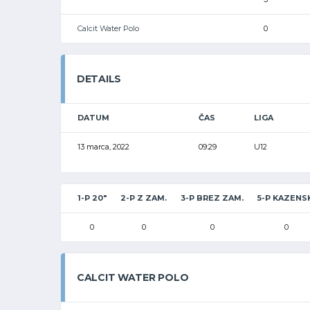
Calcit Water Polo
0
DETAILS
DATUM
ČAS
LIGA
13 marca, 2022
09:29
U12
1-P 20"
2-P Z ZAM.
3-P BREZ ZAM.
5-P KAZENS
0
0
0
0
CALCIT WATER POLO